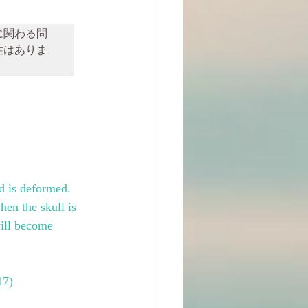
に関わる問
性はありま
d is deformed. 
hen the skull is 
will become 
17)