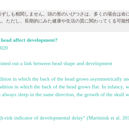
必ずしも相関しません。頭の形のいびつさは、多くの場合は命
ん。ただし、長期的にみた健康や生活の質に関わってくる可能
e head affect development?
2020
ointed out a link between head shape and development
dition in which the back of the head grows asymmetrically an
dition in which the back of the head grows flat. In infancy, w
u always sleep in the same direction, the growth of the skull 
gh-risk indicator of developmental delay” (Martiniuk et al. 20