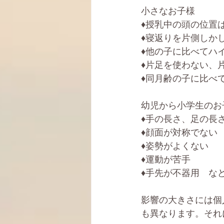
小さなお子様
♦︎授乳中の頭の位
♦︎寝返りを片側しか
♦︎他の子に比べて
♦︎片足を使わない
♦︎同月齢の子に比
幼児から小学生のお
♦︎手の長さ、足の
♦︎顔面が対称でない
♦︎姿勢がよくない
♦︎運動が苦手
♦︎手先が不器用　な
影響の大きさには個
も異なります。それ