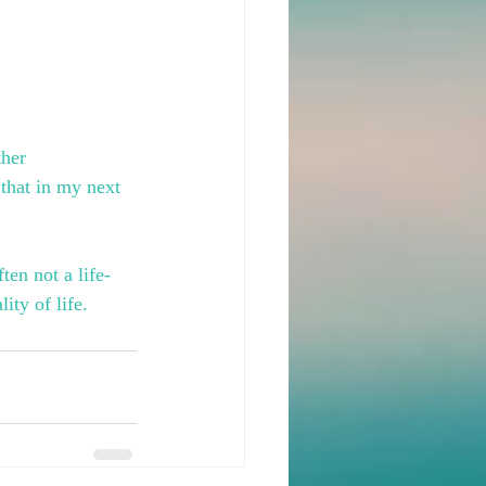
her 
 that in my next 
ten not a life-
ity of life.