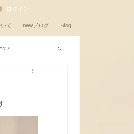
ログイン
ついて
newブログ
Blog
クケア
達
す