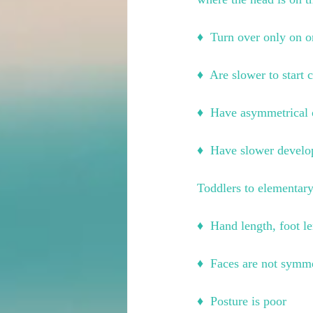
♦ ︎ Turn over only on o
♦ ︎ Are slower to start
♦ ︎ Have asymmetrical 
♦ ︎ Have slower develo
Toddlers to elementary
♦ ︎ Hand length, foot l
♦ ︎ Faces are not symme
♦ ︎ Posture is poor