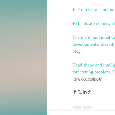
♦ ︎ Exercising is not g
♦ ︎Hands are clumsy, et
There are individual d
developmental disabilit
blog.
Head shape and intelli
threatening problem. H
赤ちゃんの頭の形