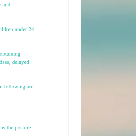
y and 
ildren under 24 
obtaining 
tises, delayed 
e following are 
 as the posture 