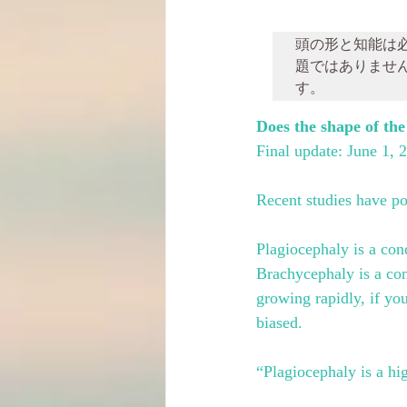
頭の形と知能は
題ではありませ
す。
Does the shape of th
Final update: June 1, 
Recent studies have p
Plagiocephaly is a con
Brachycephaly is a con
growing rapidly, if yo
biased.
“Plagiocephaly is a hi