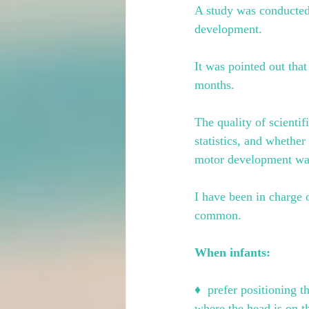
A study was conducted 
development.
It was pointed out tha
months.
The quality of scienti
statistics, and whether 
motor development was 
I have been in charge 
common.
When infants:
♦ ︎ prefer positioning 
where the head is on t