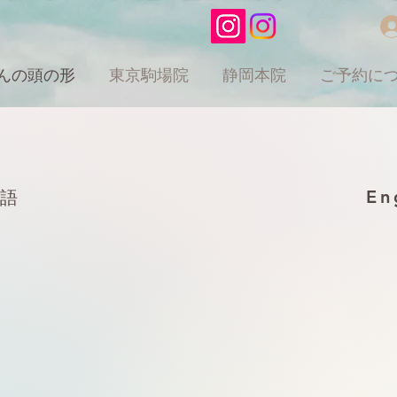
んの頭の形
東京駒場院
静岡本院
ご予約に
En
本語